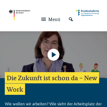
Navigation und Service
Hauptmenü
Menü
Video-
Player
Die Zukunft ist schon da –
New
Keine
Work
Deutsch
Wie wollen wir arbeiten? Wie sieht der Arbeitsplatz der