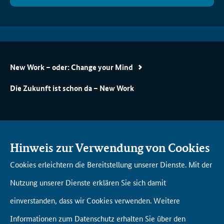
New Work – oder: Change your Mind
Die Zukunft ist schon da – New Work
AK­TU­EL­LES
DI­GI­TAL­AKA­DE­MIE BUND
Hinweis zur Verwendung von Cookies
Will­kom­men in der Di­gi­tal­
Cookies erleichtern die Bereitstellung unserer Dienste. Mit der
aka­de­mie Bund
AN­GE­BOTS­ÜBER­SICHT
Nutzung unserer Dienste erklären Sie sich damit
Un­se­re Netz­werk­part­ner
Fort­bil­dun­gen
einverstanden, dass wir Cookies verwenden. Weitere
Lern­rei­sen
Informationen zum Datenschutz erhalten Sie über den