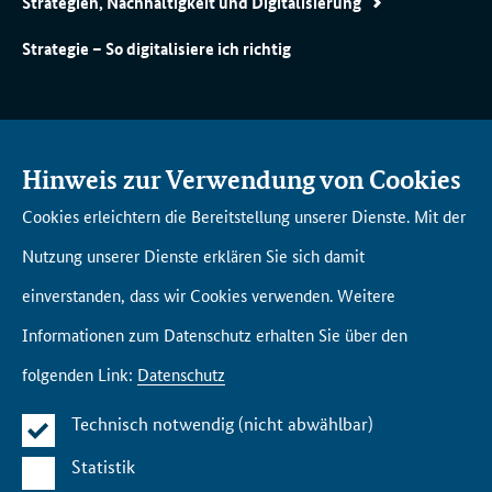
Strategien, Nachhaltigkeit und Digitalisierung
Strategie – So digitalisiere ich richtig
AK­TU­EL­LES
DI­GI­TAL­AKA­DE­MIE BUND
Hinweis zur Verwendung von Cookies
Will­kom­men in der Di­gi­tal­
Cookies erleichtern die Bereitstellung unserer Dienste. Mit der
aka­de­mie Bund
AN­GE­BOTS­ÜBER­SICHT
Nutzung unserer Dienste erklären Sie sich damit
Un­se­re Netz­werk­part­ner
Fort­bil­dun­gen
einverstanden, dass wir Cookies verwenden. Weitere
Lern­rei­sen
Informationen zum Datenschutz erhalten Sie über den
Lern­räu­me Eng­li­sche Stra­ße
folgenden Link:
Datenschutz
Tool­box
Technisch notwendig (nicht abwählbar)
Statistik