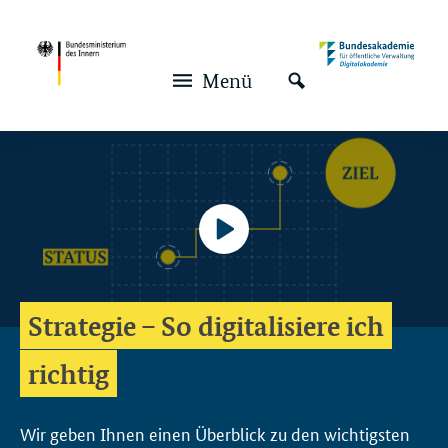
Navigation und Service
Hauptmenü
Menü
Video-
Player
Strategie – So digitalisiere ich
Keine
richtig
Deutsch
Wir geben Ihnen einen Überblick zu den wichtigsten