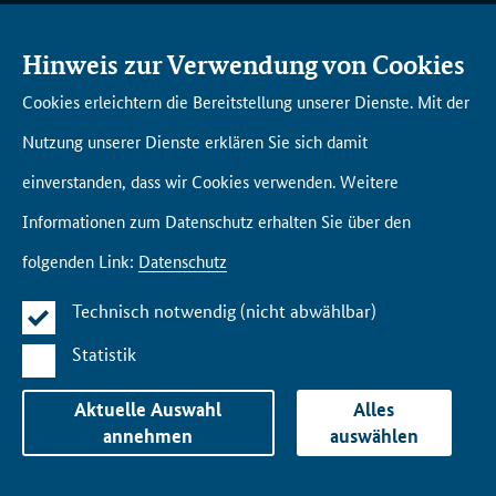
AK­TU­EL­LES
DI­GI­TAL­AKA­DE­MIE BUND
Hinweis zur Verwendung von Cookies
Will­kom­men in der Di­gi­tal­
Cookies erleichtern die Bereitstellung unserer Dienste. Mit der
aka­de­mie Bund
AN­GE­BOTS­ÜBER­SICHT
Nutzung unserer Dienste erklären Sie sich damit
Un­se­re Netz­werk­part­ner
Fort­bil­dun­gen
einverstanden, dass wir Cookies verwenden. Weitere
Lern­rei­sen
Informationen zum Datenschutz erhalten Sie über den
Lern­räu­me Eng­li­sche Stra­ße
folgenden Link:
Datenschutz
Tool­box
Technisch notwendig (nicht abwählbar)
Statistik
Im­pres­s­um
Da­ten­schutz
Kon­takt
Bar­rie­re­frei­heit
Aktuelle Auswahl
Alles
annehmen
auswählen
Ge­bär­den­spra­che
Leich­te Spra­che