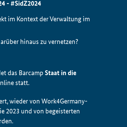
24 - #SidZ2024
ekt im Kontext der Verwaltung im
arüber hinaus zu vernetzen?
det das
Barcamp
Staat in die
line statt.
ert, wieder von
Work4Germany
-
e 2023 und von begeisterten
rden.