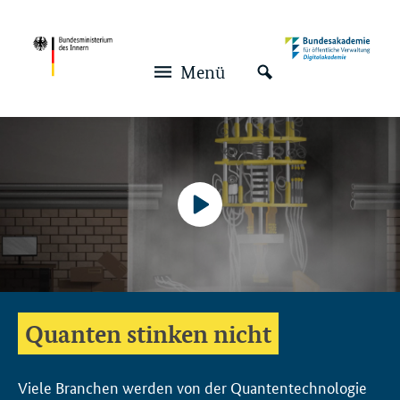
Navigation und Service
Hauptmenü
Menü
Video-
Player
Keine
Quanten stinken nicht
Deutsch
Viele Branchen werden von der Quantentechnologie