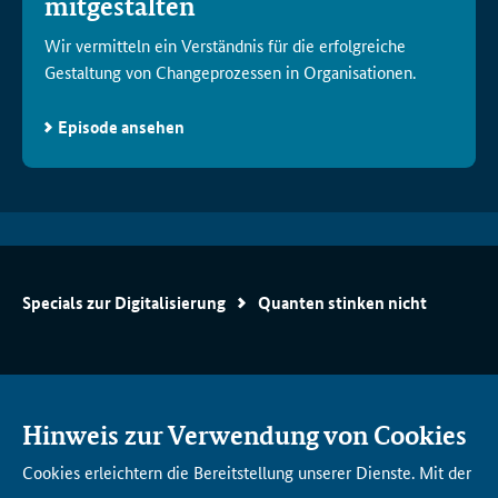
mitgestalten
Wir vermitteln ein Verständnis für die erfolgreiche
Gestaltung von Changeprozessen in Organisationen.
Episode ansehen
Specials zur Digitalisierung
Quanten stinken nicht
AK­TU­EL­LES
DI­GI­TAL­AKA­DE­MIE BUND
Hinweis zur Verwendung von Cookies
Will­kom­men in der Di­gi­tal­
Cookies erleichtern die Bereitstellung unserer Dienste. Mit der
aka­de­mie Bund
AN­GE­BOTS­ÜBER­SICHT