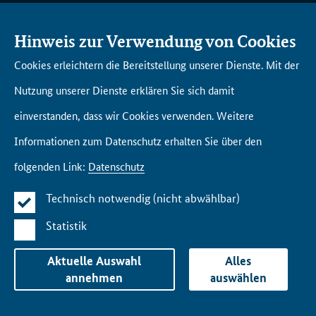
AK­TU­EL­LES
DI­GI­TAL­AKA­DE­MIE BUND
Hinweis zur Verwendung von Cookies
Will­kom­men in der Di­gi­tal­
Cookies erleichtern die Bereitstellung unserer Dienste. Mit der
aka­de­mie Bund
AN­GE­BOTS­ÜBER­SICHT
Nutzung unserer Dienste erklären Sie sich damit
Un­se­re Netz­werk­part­ner
Fort­bil­dun­gen
einverstanden, dass wir Cookies verwenden. Weitere
Lern­rei­sen
Informationen zum Datenschutz erhalten Sie über den
Lern­räu­me Eng­li­sche Stra­ße
folgenden Link:
Datenschutz
Tool­box
Technisch notwendig (nicht abwählbar)
Statistik
Im­pres­s­um
Da­ten­schutz
Kon­takt
Bar­rie­re­frei­heit
Aktuelle Auswahl
Alles
annehmen
auswählen
Ge­bär­den­spra­che
Leich­te Spra­che